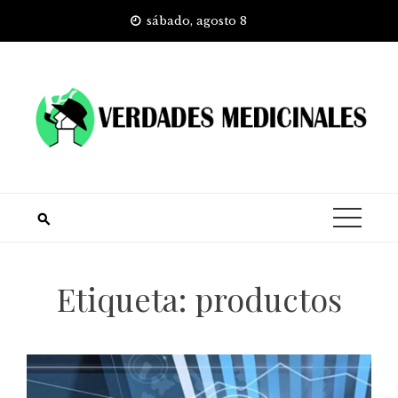
Skip
sábado, agosto 8
to
content
Etiqueta:
productos