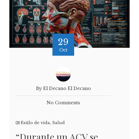
29
Oct
By El Decano El Decano
No Comments
Estilo de vida
,
Salud
“Durante un ACV se