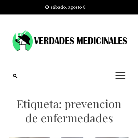
Skip
sábado, agosto 8
to
content
Etiqueta:
prevencion
de enfermedades