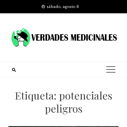
Skip
sábado, agosto 8
to
content
Etiqueta:
potenciales
peligros