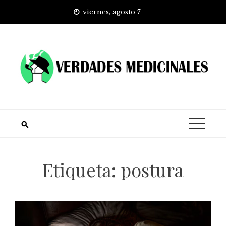
Skip
viernes, agosto 7
to
content
Etiqueta:
postura