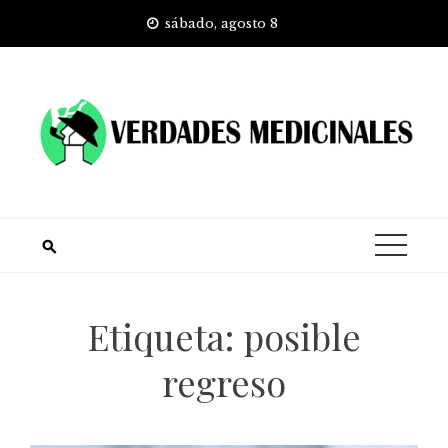
Skip
sábado, agosto 8
to
content
Etiqueta:
posible
regreso