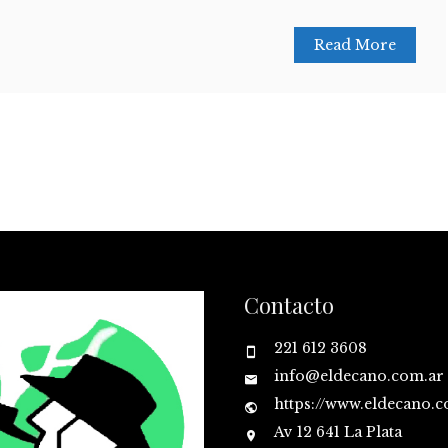
Read More
Contacto
221 612 3608
info@eldecano.com.ar
https://www.eldecano.
Av 12 641 La Plata