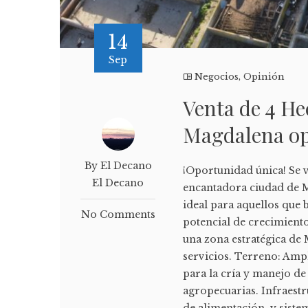
14
Sep
Negocios
,
Opinión
Venta de 4 He
Magdalena o
By El Decano
¡Oportunidad única! Se 
El Decano
encantadora ciudad de M
ideal para aquellos que 
No Comments
potencial de crecimiento
una zona estratégica de 
servicios. Terreno: Amp
para la cría y manejo de
agropecuarias. Infraestr
de alimentación, y siste