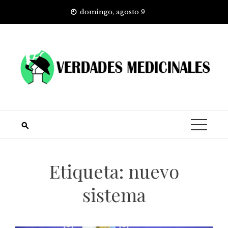
Skip
domingo, agosto 9
to
content
Etiqueta:
nuevo
sistema