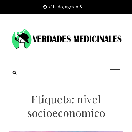
Skip
sábado, agosto 8
to
content
Etiqueta:
nivel
socioeconomico