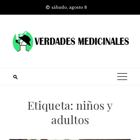
Skip
sábado, agosto 8
to
content
Etiqueta:
niños y
adultos