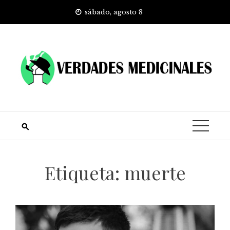
Skip
sábado, agosto 8
to
content
Etiqueta:
muerte