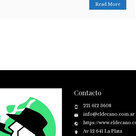
Read More
Contacto
221 612 3608
info@eldecano.com.ar
https://www.eldecano.
Av 12 641 La Plata