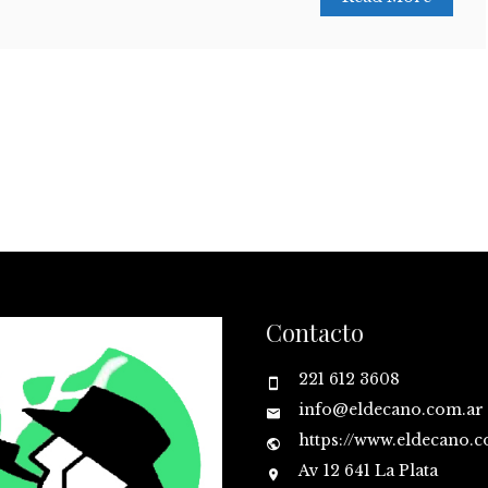
Contacto
221 612 3608
info@eldecano.com.ar
https://www.eldecano.
Av 12 641 La Plata