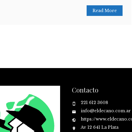
Read More
Contacto
221 612 3608
info@eldecano.com.ar
https://www.eldecano.
Av 12 641 La Plata