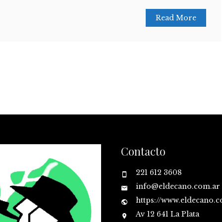
Read More
Contacto
221 612 3608
info@eldecano.com.ar
https://www.eldecano.
Av 12 641 La Plata