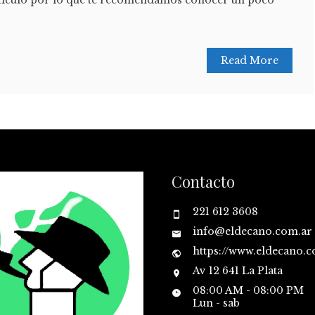
Read More
Contacto
221 612 3608
info@eldecano.com.ar
https://www.eldecano.
Av 12 641 La Plata
08:00 AM - 08:00 PM
Lun - sab