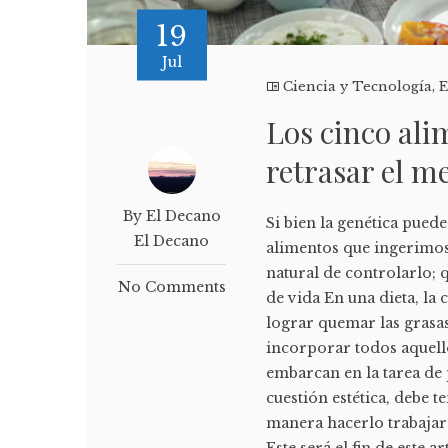
19
Jul
Ciencia y Tecnología
,
E
Los cinco ali
retrasar el m
By El Decano
Si bien la genética pue
El Decano
alimentos que ingerimos
natural de controlarlo;
No Comments
de vida En una dieta, la
lograr quemar las grasa
incorporar todos aquell
embarcan en la tarea de
cuestión estética, debe
manera hacerlo trabajar
Este será el fin de este