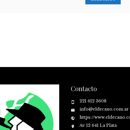
Contacto
221 612 3608
info@eldecano.com.ar
https://www.eldecano.
Av 12 641 La Plata