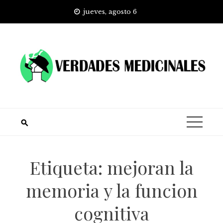
Skip
jueves, agosto 6
to
content
Etiqueta:
mejoran la
memoria y la funcion
cognitiva