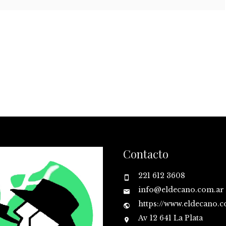
Contacto
221 612 3608
info@eldecano.com.ar
https://www.eldecano.
Av 12 641 La Plata