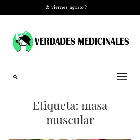
Skip
viernes, agosto 7
to
content
Etiqueta:
masa
muscular