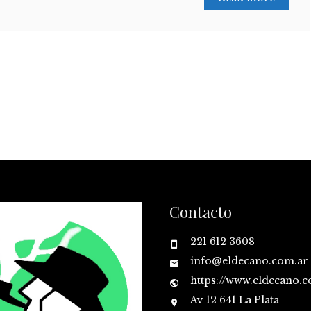
Contacto
221 612 3608
info@eldecano.com.ar
https://www.eldecano.
Av 12 641 La Plata