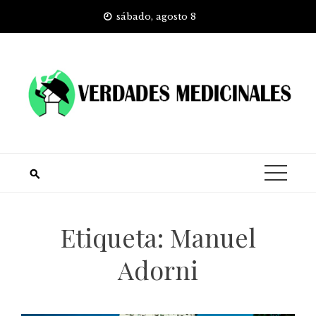
Skip
sábado, agosto 8
to
content
Etiqueta:
Manuel
Adorni