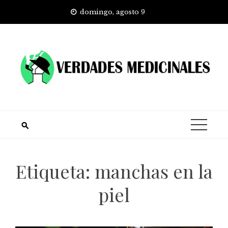
Skip
domingo, agosto 9
to
content
Etiqueta:
manchas en la
piel