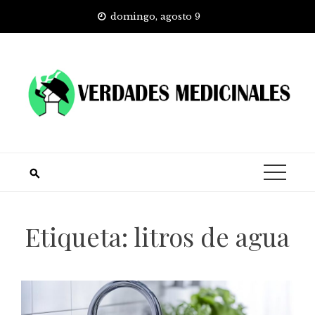
Skip
domingo, agosto 9
to
content
Etiqueta:
litros de agua