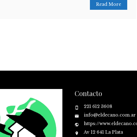
Read More
Contacto
221 612 3608
info@eldecano.com.ar
https://www.eldecano.
Av 12 641 La Plata