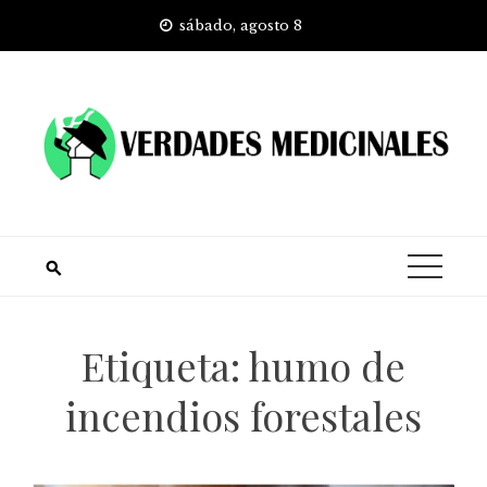
Skip
sábado, agosto 8
to
content
Etiqueta:
humo de
incendios forestales