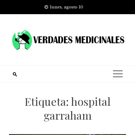
Skip
lunes, agosto 10
to
content
Etiqueta:
hospital
garraham