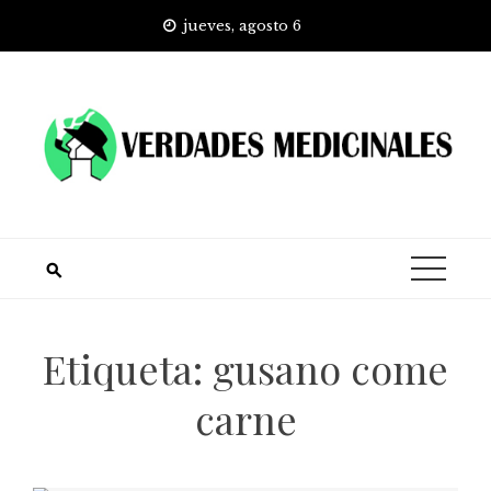
Skip
jueves, agosto 6
to
content
Etiqueta:
gusano come
carne