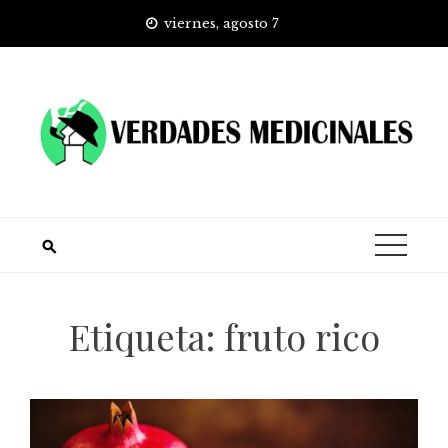
Skip
viernes, agosto 7
to
content
Etiqueta:
fruto rico