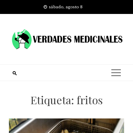
Skip
sábado, agosto 8
to
content
Etiqueta:
fritos