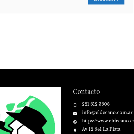
Contacto
221 612 3608
info@eldecano.com.ar
https://www.eldecano.
Av 12 641 La Plata