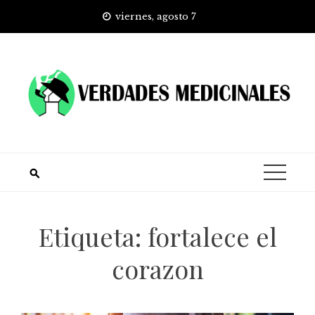
Skip
viernes, agosto 7
to
content
Etiqueta:
fortalece el
corazon