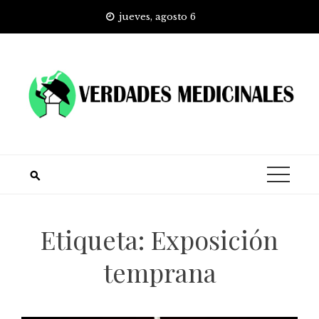
Skip
jueves, agosto 6
to
content
Etiqueta:
Exposición
temprana