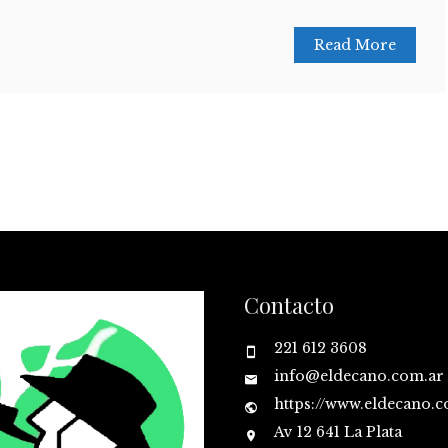
Read More
Contacto
221 612 3608
info@eldecano.com.ar
https://www.eldecano.
Av 12 641 La Plata