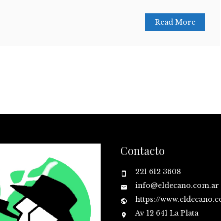
Read More
Contacto
221 612 3608
info@eldecano.com.ar
https://www.eldecano.
Av 12 641 La Plata