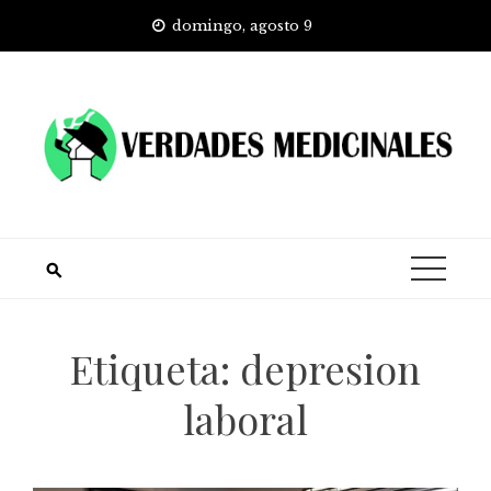
Skip
domingo, agosto 9
to
content
Etiqueta:
depresion
laboral