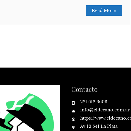
Read More
Contacto
221 612 3608
info@eldecano.com.ar
https://www.eldecano.
Av 12 641 La Plata