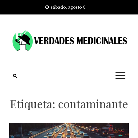
Skip
sábado, agosto 8
to
content
Etiqueta:
contaminante