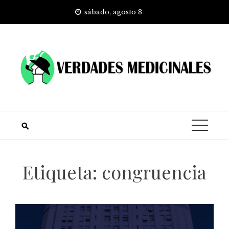
Skip
sábado, agosto 8
to
content
Etiqueta:
congruencia