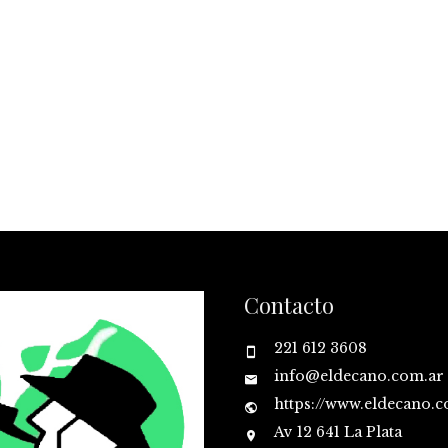
Contacto
221 612 3608
info@eldecano.com.ar
https://www.eldecano.
Av 12 641 La Plata