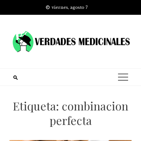
Skip
viernes, agosto 7
to
content
Etiqueta:
combinacion
perfecta