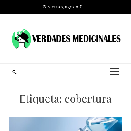
Skip
viernes, agosto 7
to
content
Etiqueta:
cobertura