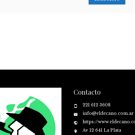
Contacto
221 612 3608
info@eldecano.com.ar
https://www.eldecano.
Av 12 641 La Plata