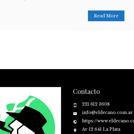
Read More
Contacto
221 612 3608
info@eldecano.com.ar
https://www.eldecano.
Av 12 641 La Plata