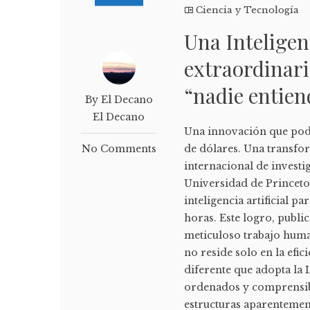
Ciencia y Tecnología
Una Inteligenc
extraordinar
“nadie entien
By El Decano
El Decano
Una innovación que podr
No Comments
de dólares. Una transfo
internacional de invest
Universidad de Princeto
inteligencia artificial 
horas. Este logro, pub
meticuloso trabajo hum
no reside solo en la efi
diferente que adopta la
ordenados y comprensible
estructuras aparentemente