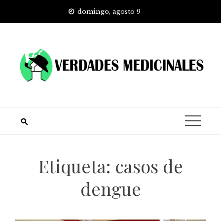
Skip
domingo, agosto 9
to
content
Etiqueta:
casos de
dengue