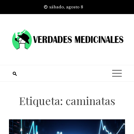
Skip
sábado, agosto 8
to
content
Etiqueta:
caminatas