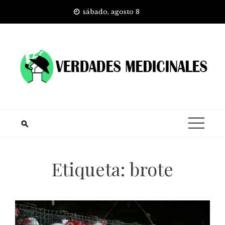
Skip
sábado, agosto 8
to
content
Etiqueta:
brote