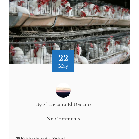
22
May
By El Decano El Decano
No Comments
Estilo de vida
,
Salud