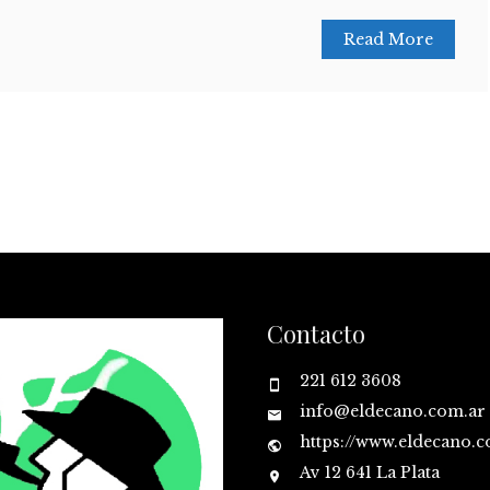
Read More
Contacto
221 612 3608
info@eldecano.com.ar
https://www.eldecano.
Av 12 641 La Plata