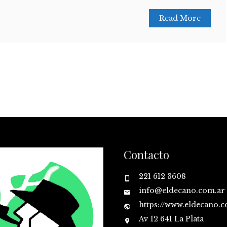
Read More
Contacto
221 612 3608
info@eldecano.com.ar
https://www.eldecano.
Av 12 641 La Plata